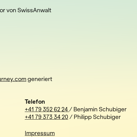
or von SwissAnwalt
urney.com
generiert
Telefon
+41 79 352 62 24‬
/ Benjamin Schubiger
+41 79 373 34 20
/ Philipp Schubiger
Impressum