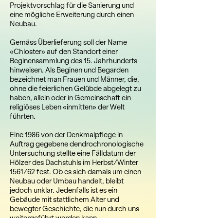
Projektvorschlag für die Sanierung und
eine mögliche Erweiterung durch einen
Neubau.
Gemäss Überlieferung soll der Name
«Chloster» auf den Standort einer
Beginensammlung des 15. Jahrhunderts
hinweisen. Als Beginen und Begarden
bezeichnet man Frauen und Männer, die,
ohne die feierlichen Gelübde abgelegt zu
haben, allein oder in Gemeinschaft ein
religiöses Leben «inmitten» der Welt
führten.
Eine 1986 von der Denkmalpflege in
Auftrag gegebene dendrochronologische
Untersuchung stellte eine Fälldatum der
Hölzer des Dachstuhls im Herbst/Winter
1561/62 fest. Ob es sich damals um einen
Neubau oder Umbau handelt, bleibt
jedoch unklar. Jedenfalls ist es ein
Gebäude mit stattlichem Alter und
bewegter Geschichte, die nun durch uns